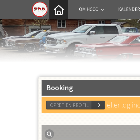
OM HCCC
KALENDER
Booking
eller log in