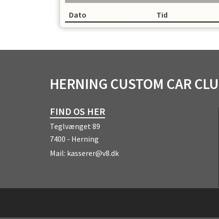
OPRET EN PROFIL
Dato
Tid
HERNING CUSTOM CAR CL
FIND OS HER
Teglvænget 89
7400 - Herning
Mail:
kasserer@v8.dk