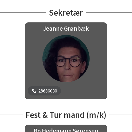
Sekretær
Jeanne Grønbæk
28686030
Fest & Tur mand (m/k)
Bo Hedemann Sørensen