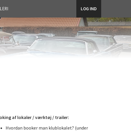
LERI
LOG IND
king af lokaler / værktøj / trailer:
Hvordan booker man klublokalet? (under