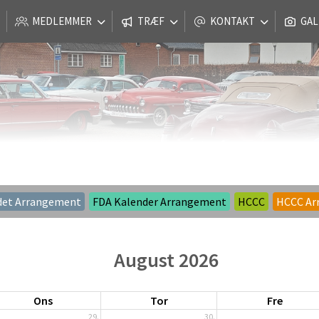
MEDLEMMER
TRÆF
KONTAKT
GAL
det Arrangement
FDA Kalender Arrangement
HCCC
HCCC Ar
August 2026
Ons
Tor
Fre
29.
30.