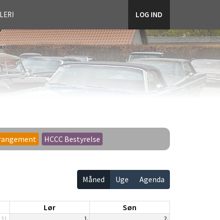
LERI
LOG IND
rangement
HCCC Bestyrelse
Måned
Uge
Agenda
Lør
Søn
31.
1.
2.