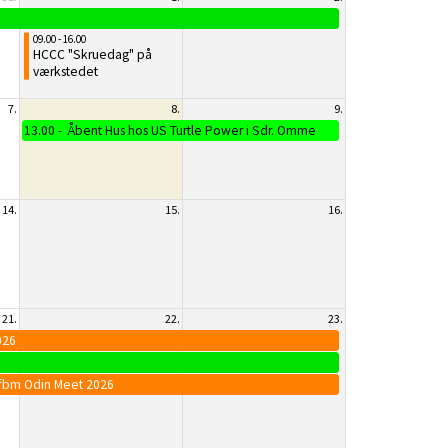
09.00 - 16.00
HCCC "Skruedag" på
værkstedet
7.
8.
9.
13.00
Åbent Hus hos US Turtle Power i Sdr. Omme
14.
15.
16.
21.
22.
23.
026
6
ifbm Odin Meet 2026