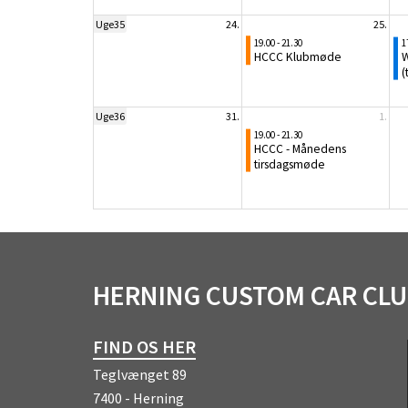
Uge35
24.
25.
19.00 - 21.30
1
HCCC Klubmøde
W
(
Uge36
31.
1.
19.00 - 21.30
HCCC - Månedens
tirsdagsmøde
HERNING CUSTOM CAR CL
FIND OS HER
Teglvænget 89
7400 - Herning