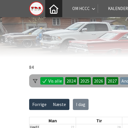
OM HCCC
KALENDER
84
Vis alle
2024
2025
2026
2027
An
Forrige
Næste
I dag
Man
Tir
Uge31
27.
28.