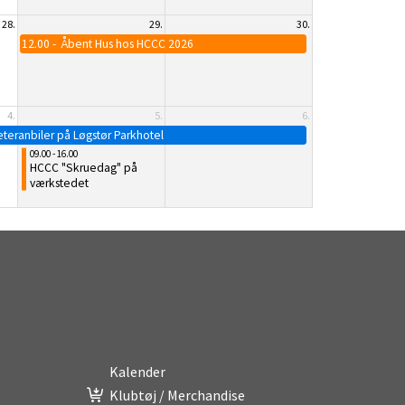
28.
29.
30.
12.00
Åbent Hus hos HCCC 2026
4.
5.
6.
teranbiler på Løgstør Parkhotel
09.00 - 16.00
HCCC "Skruedag" på
værkstedet
Kalender
Klubtøj / Merchandise