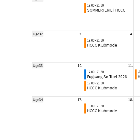
19.00 - 21.30
SOMMERFERIE i HCCC
Uge32
3.
4.
19.00 - 21.30
HCCC Klubmøde
Uge33
10.
11.
17.00 - 21.30
Fuglsang Sø Træf 2026
H
19.00 - 21.30
HCCC Klubmøde
Uge34
17.
18.
19.00 - 21.30
HCCC Klubmøde