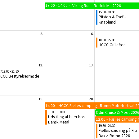
13.00 - 14.00
Viking Run - Roskilde - 2026
15.00 - 18.00
Pitstop & Træf -
Knaplund
5.
6.
18.00 - 22.00
HCCC Grillaften
12.
13.
18.00 - 21.30
CCC Bestyrelsesmøde
19.
20.
14.00
HCCC Fælles camping - Rømø Motorfestival 2
15.00 - 19.00
Odin Cruise & Meet 202
Udstilling af biler hos
12.00
Fælles camping 
Dansk Metal
19.30 - 21.30
Fælles-spisning på Fru
Dax > Rømø 2026