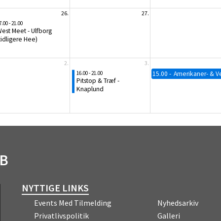
26.
27.
7.00 - 21.00
est Meet - Ulfborg
tidligere Hee)
2.
3.
16.00 - 21.00
15.00
Amerikaner- & Ve
Pitstop & Træf -
Knaplund
UB
NYTTIGE LINKS
Events Med Tilmelding
Nyhedsarkiv
Privatlivspolitik
Galleri