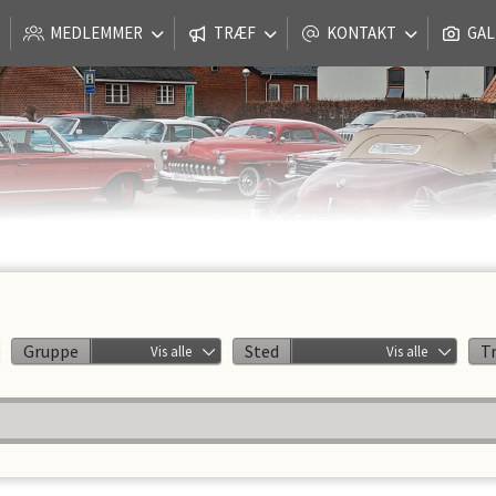
MEDLEMMER
TRÆF
KONTAKT
GAL
Gruppe
Sted
T
Vis alle
Vis alle