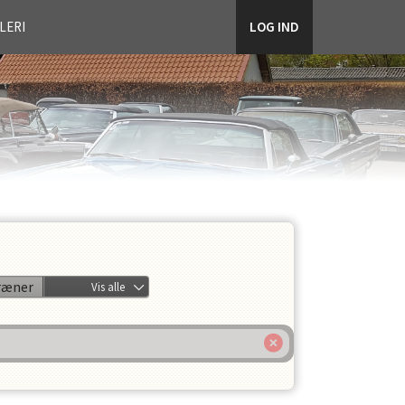
LERI
LOG IND
ræner
Vis alle