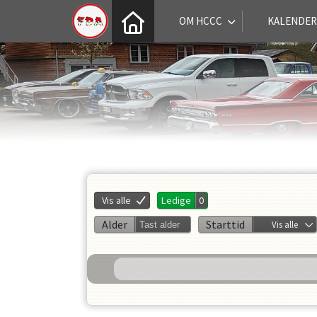
OM HCCC
KALENDER
Vis alle
Ledige
0
Alder
Starttid
Vis alle